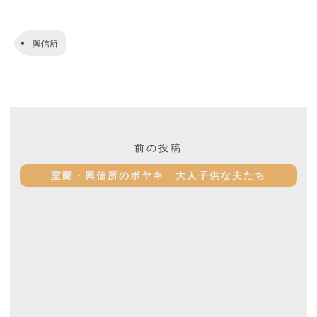
興信所
投
過
前の投稿
稿
去
室蘭・興信所のボヤキ 大人子供な夫たち
ナ
の
投
ビ
稿:
ゲ
ー