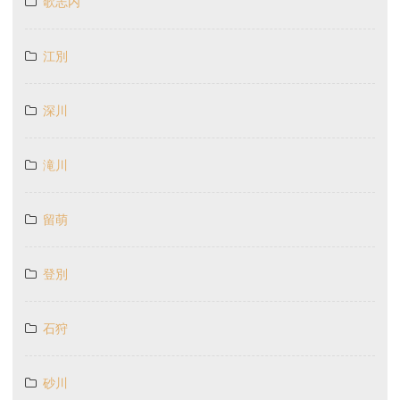
歌志内
江別
深川
滝川
留萌
登別
石狩
砂川