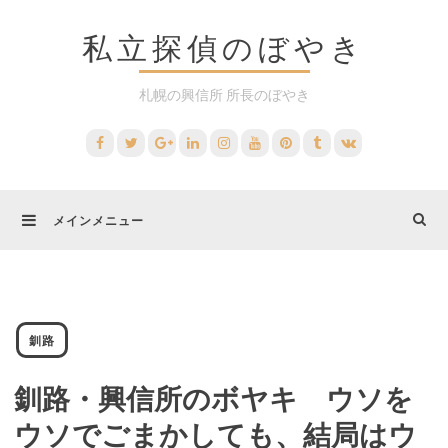
コ
私立探偵のぼやき
ン
テ
札幌の興信所 所長のぼやき
ン
ツ
Facebook
Twitter
Google+
LinkedIn
Instagram
YouTube
Pinterest
Tumblr
VK
へ
ス
メインメニュー
キ
ッ
プ
釧路
釧路・興信所のボヤキ ウソを
ウソでごまかしても、結局はウ