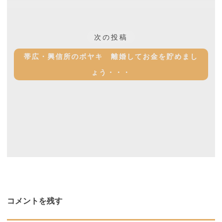
シ
ョ
次
次の投稿
の
ン
帯広・興信所のボヤキ 離婚してお金を貯めまし
投
ょう・・・
稿:
コメントを残す