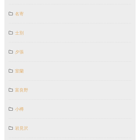
名寄
士別
夕張
室蘭
富良野
小樽
岩見沢