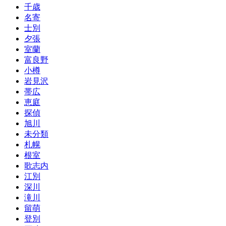
千歳
名寄
士別
夕張
室蘭
富良野
小樽
岩見沢
帯広
恵庭
探偵
旭川
未分類
札幌
根室
歌志内
江別
深川
滝川
留萌
登別