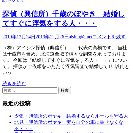
探偵（興信所）千歳のぼやき 結婚し
てすぐに浮気をする人・・・
2019年12月24日
2019年12月26日
aishin@t.net
コメントを残す
（株）アイシン探偵（興信所） 代表の高橋です。 当社
は千歳市を含め、北海道全域で様々な調査を承っておりま
す。 今回は『結婚してすぐに浮気をする人・・・』につい
て。 探偵がご依頼をいただく浮気調査で結婚して1年以内と
いう…
続きを読む
検
索:
最近の投稿
夕張・興信所のボヤキ 結婚するならルールを守る人
北見・興信所のボヤキ 妻を自分の車に乗せなくな
る・・・