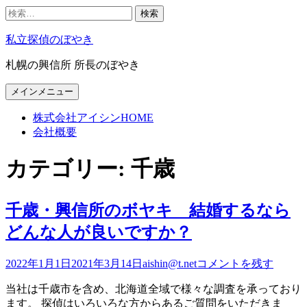
検
索:
コ
私立探偵のぼやき
ン
テ
札幌の興信所 所長のぼやき
ン
ツ
Facebook
Twitter
Google+
LinkedIn
Instagram
YouTube
Pinterest
Tumblr
VK
メインメニュー
へ
ス
株式会社アイシンHOME
キ
会社概要
ッ
プ
カテゴリー:
千歳
千歳・興信所のボヤキ 結婚するなら
どんな人が良いですか？
2022年1月1日
2021年3月14日
aishin@t.net
コメントを残す
当社は千歳市を含め、北海道全域で様々な調査を承っており
ます。 探偵はいろいろな方からあるご質問をいただきま