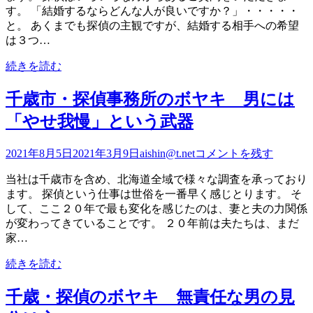
す。 「結婚するならどんな人が良いですか？」・・・・・
と。 あくまでも探偵の主観ですが、結婚する相手への希望
は３つ…
続きを読む
千歳市・探偵事務所のボヤキ 男には
「やせ我慢」という武器
2021年8月5日
2021年3月9日
aishin@t.net
コメントを残す
当社は千歳市を含め、北海道全域で様々な調査を承っており
ます。 探偵という仕事は世俗を一番早く感じとります。 そ
して、ここ２０年で最も変化を感じたのは、妻と夫の力関係
が変わってきていることです。 ２０年前は夫たちは、まだ
家…
続きを読む
千歳・探偵のボヤキ 無責任な男の見