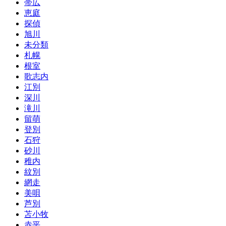
帯広
恵庭
探偵
旭川
未分類
札幌
根室
歌志内
江別
深川
滝川
留萌
登別
石狩
砂川
稚内
紋別
網走
美唄
芦別
苫小牧
赤平