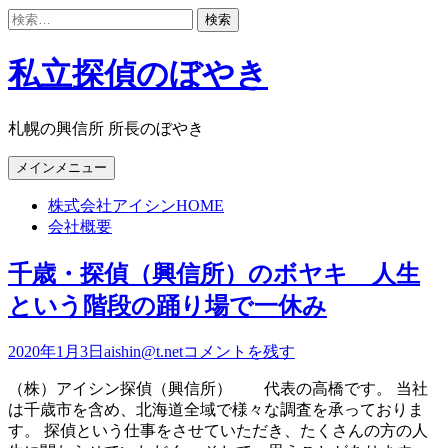
検
索:
コ
ン
私立探偵のぼやき
テ
ン
ツ
札幌の興信所 所長のぼやき
へ
Facebook
Twitter
Google+
LinkedIn
Instagram
YouTube
Pinterest
Tumblr
VK
ス
メインメニュー
キ
株式会社アイシンHOME
ッ
会社概要
プ
千歳・探偵（興信所）のボヤキ 人生
という階段の踊り場で一休み
2020年1月3日
aishin@t.net
コメントを残す
（株）アイシン探偵（興信所） 代表の高橋です。 当社
は千歳市を含め、北海道全域で様々な調査を承っておりま
す。 探偵という仕事をさせていただき、たくさんの方の人