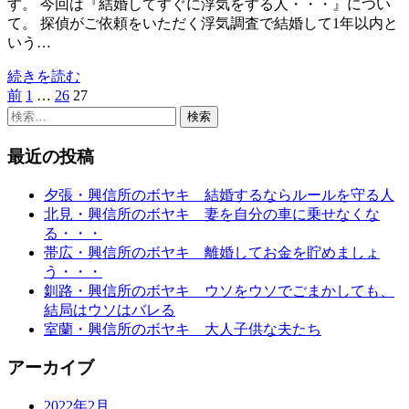
す。 今回は『結婚してすぐに浮気をする人・・・』につい
て。 探偵がご依頼をいただく浮気調査で結婚して1年以内と
いう…
続きを読む
固
固
固
前
1
…
26
27
投
検
定
定
定
稿
索:
ペ
ペ
ペ
ー
ー
ー
最近の投稿
の
ジ
ジ
ジ
ペ
夕張・興信所のボヤキ 結婚するならルールを守る人
ー
北見・興信所のボヤキ 妻を自分の車に乗せなくな
る・・・
ジ
帯広・興信所のボヤキ 離婚してお金を貯めましょ
う・・・
送
釧路・興信所のボヤキ ウソをウソでごまかしても、
り
結局はウソはバレる
室蘭・興信所のボヤキ 大人子供な夫たち
アーカイブ
2022年2月