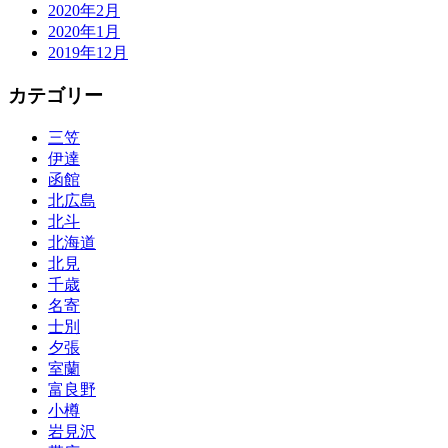
2020年2月
2020年1月
2019年12月
カテゴリー
三笠
伊達
函館
北広島
北斗
北海道
北見
千歳
名寄
士別
夕張
室蘭
富良野
小樽
岩見沢