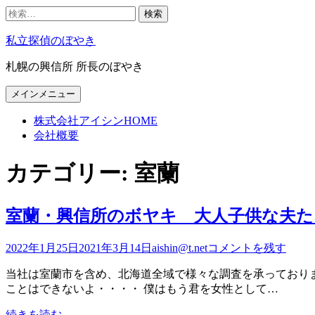
検
索:
コ
私立探偵のぼやき
ン
テ
札幌の興信所 所長のぼやき
ン
ツ
Facebook
Twitter
Google+
LinkedIn
Instagram
YouTube
Pinterest
Tumblr
VK
メインメニュー
へ
ス
株式会社アイシンHOME
キ
会社概要
ッ
プ
カテゴリー:
室蘭
室蘭・興信所のボヤキ 大人子供な夫た
2022年1月25日
2021年3月14日
aishin@t.net
コメントを残す
当社は室蘭市を含め、北海道全域で様々な調査を承っておりま
ことはできないよ・・・・ 僕はもう君を女性として…
続きを読む