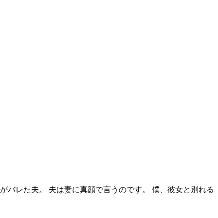
がバレた夫。 夫は妻に真顔で言うのです。 僕、彼女と別れる