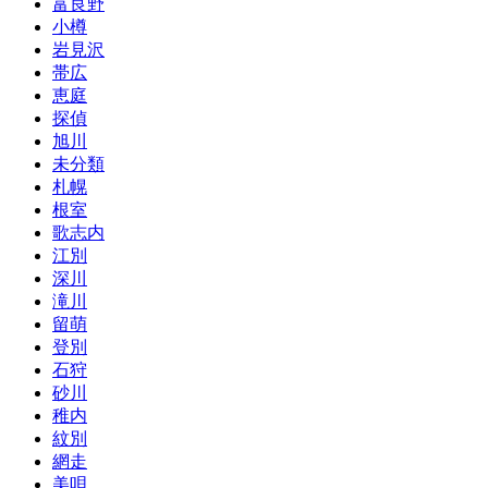
富良野
小樽
岩見沢
帯広
恵庭
探偵
旭川
未分類
札幌
根室
歌志内
江別
深川
滝川
留萌
登別
石狩
砂川
稚内
紋別
網走
美唄