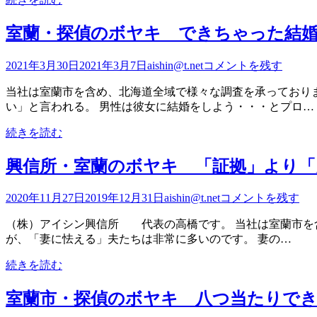
室蘭・探偵のボヤキ できちゃった結
2021年3月30日
2021年3月7日
aishin@t.net
コメントを残す
当社は室蘭市を含め、北海道全域で様々な調査を承っておりま
い」と言われる。 男性は彼女に結婚をしよう・・・とプロ…
続きを読む
興信所・室蘭のボヤキ 「証拠」より「
2020年11月27日
2019年12月31日
aishin@t.net
コメントを残す
（株）アイシン興信所 代表の高橋です。 当社は室蘭市を
が、「妻に怯える」夫たちは非常に多いのです。 妻の…
続きを読む
室蘭市・探偵のボヤキ 八つ当たりで