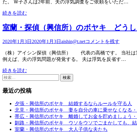
た。 Ｗ子さんは2年前、夫の浮気調査をご依頼をいただ…
続きを読む
室蘭・探偵（興信所）のボヤキ どうし
2020年1月3日
2020年1月3日
aishin@t.net
コメントを残す
（株）アイシン探偵（興信所） 代表の高橋です。 当社は
例えば、夫の浮気問題が発覚する。 夫は浮気を反省す…
続きを読む
検
索:
最近の投稿
夕張・興信所のボヤキ 結婚するならルールを守る人
北見・興信所のボヤキ 妻を自分の車に乗せなくなる・
帯広・興信所のボヤキ 離婚してお金を貯めましょう・
釧路・興信所のボヤキ ウソをウソでごまかしても、結
室蘭・興信所のボヤキ 大人子供な夫たち